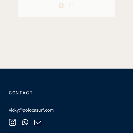
Xing
Email
CONTACT
vicky@polocasurf.com