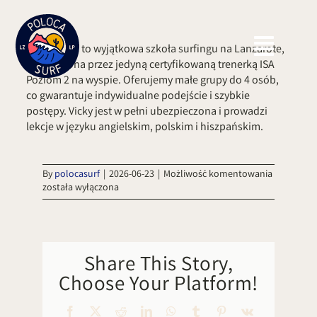
Skip
to
content
Poloca Surf to wyjątkowa szkoła surfingu na Lanzarote,
prowadzona przez jedyną certyfikowaną trenerką ISA
Poziom 2 na wyspie. Oferujemy małe grupy do 4 osób,
co gwarantuje indywidualne podejście i szybkie
postępy. Vicky jest w pełni ubezpieczona i prowadzi
lekcje w języku angielskim, polskim i hiszpańskim.
Dlaczego
By
polocasurf
|
2026-06-23
|
Możliwość komentowania
wybrać
została wyłączona
zajęcia
surfingow
w
Poloca
Surf?
Share This Story,
Choose Your Platform!
Facebook
X
Reddit
LinkedIn
WhatsApp
Tumblr
Pinterest
Vk